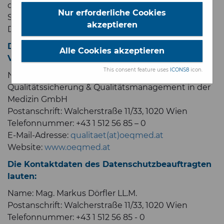
diesen Datenschutzinformationen informieren wir
Nur erforderliche Cookies
Sie über die wichtigsten Aspekte der
akzeptieren
Datenverarbeitung im Rahmen unserer Services.
Der Name und die Kontaktdaten des
Alle Cookies akzeptieren
Verantwortlichen lauten:
This consent feature uses
ICONS8
icon.
Name: Österreichische Gesellschaft für
Qualitätssicherung & Qualitätsmanagement in der
Medizin GmbH
Postanschrift: Walcherstraße 11/33, 1020 Wien
Telefonnummer: +43 1 512 56 85 – 0
E-Mail-Adresse:
qualitaet(at)oeqmed.at
Website:
www.oeqmed.at
Die Kontaktdaten des Datenschutzbeauftragten
lauten:
Name: Mag. Markus Dörfler LL.M.
Postanschrift: Walcherstraße 11/33, 1020 Wien
Telefonnummer: +43 1 512 56 85 - 0