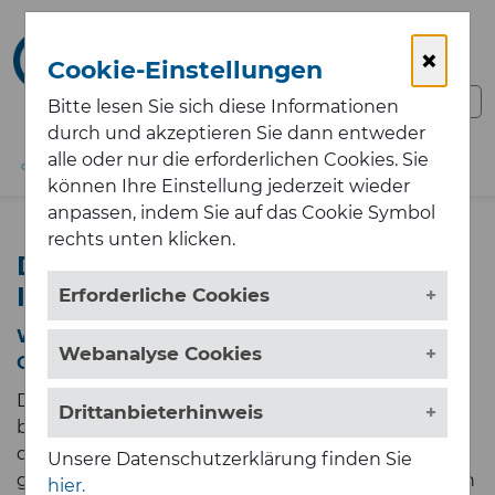
Zum Hauptinhalt springen
×
Cookie-Einstellungen
Bitte lesen Sie sich diese Informationen
durch und akzeptieren Sie dann entweder
alle oder nur die erforderlichen Cookies. Sie
01 / 5125685-0
MAIL
MENÜ
können Ihre Einstellung jederzeit wieder
anpassen, indem Sie auf das Cookie Symbol
rechts unten klicken.
Datenschutzerklärung -
Informationspflichten
Erforderliche Cookies
Wir informieren hiermit unsere
Webanalyse Cookies
Geschäftspartner:
Der Schutz Ihrer persönlichen Daten ist uns ein
Drittanbieterhinweis
besonderes Anliegen. Wir verarbeiten Ihre Daten
daher ausschließlich auf Grundlage der
Unsere Datenschutzerklärung finden Sie
gesetzlichen Bestimmungen (DSGVO, TKG 2003). In
hier.